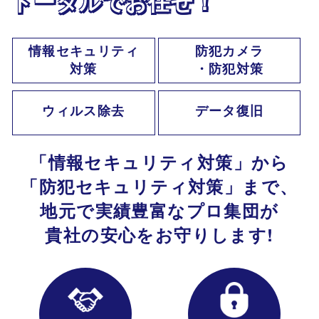
トータル
で
お任せ！
情報セキュリティ
防犯カメラ
対策
・防犯対策
ウィルス除去
データ復旧
「情報
セキュリティ対策」
から
「防犯セキュリティ
対策」
まで、
地元で
実績豊富な
プロ集団が
貴社の安心を
お守りします!