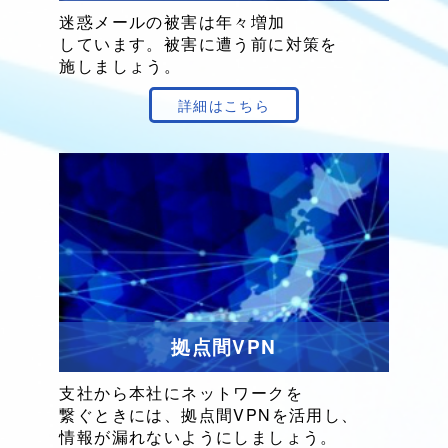
迷惑メールの
被害は
年々増加
しています。
被害に
遭う前に
対策を
施しましょう。
詳細はこちら
拠点間VPN
支社から
本社に
ネットワークを
繋ぐときには、
拠点間VPN
を
活用し、
情報が
漏れないように
しましょう。