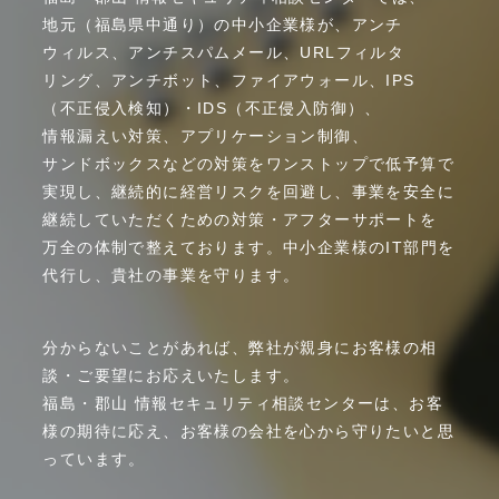
地元
（福島県
中通り）
の
中小企業様が、
アンチ
ウィルス、
アンチ
スパムメール、
URL
フィルタ
リング、
アンチ
ボット、
ファイア
ウォール、
IPS
（不正侵入検知）
・
IDS
（不正侵入防御）、
情報漏えい
対策、
アプリケーション
制御、
サンドボックス
などの
対策を
ワンストップで
低予算で
実現し、
継続的に
経営
リスクを
回避し、
事業を
安全に
継続して
いただく
ための
対策
・
アフター
サポートを
万全の
体制で
整えて
おります。
中小企業様の
IT部門を
代行し、
貴社の
事業を
守ります。
分からないことがあれば、弊社が親身にお客様の相
談・ご要望にお応えいたします。
福島・郡山 情報セキュリティ相談センターは、お客
様の期待に応え、お客様の会社を心から守りたいと思
っています。