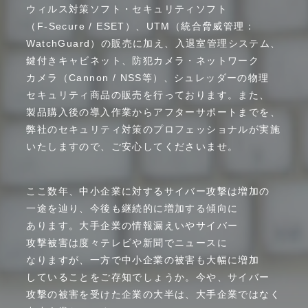
ウィルス
対策ソフト
・
セキュリティ
ソフト
（F-Secure
/
ESET）、
UTM
（統合
脅威管理
：
WatchGuard）
の
販売に
加え、
入退室
管理
システム、
鍵付き
キャビネット、
防犯カメラ
・
ネットワーク
カメラ
（Cannon
/
NSS等）、
シュレッダーの
物理
セキュリティ
商品の
販売を
行って
おります。
また、
製品
購入後の
導入
作業から
アフター
サポート
までを、
弊社の
セキュリティ
対策の
プロフェッショナル
が
実施
いたします
ので、
ご安心
して
ください
ませ。
ここ数年、
中小企業に
対する
サイバー
攻撃は
増加の
一途を
辿り、
今後も
継続的に
増加する
傾向に
あります。
大手企業の
情報漏えいや
サイバー
攻撃被害は
度々
テレビや
新聞で
ニュースに
なりますが、
一方で
中小企業の
被害も
大幅に
増加
している
ことを
ご存知
でしょうか。
今や、
サイバー
攻撃の
被害を
受けた
企業の
大半は、
大手企業
ではなく