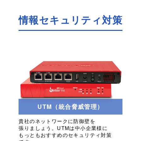
情報セキュリティ対策
UTM（統合脅威管理）
貴社の
ネットワークに
防御壁を
張りましょう。
UTMは
中小企業様に
もっとも
おすすめの
セキュリティ対策