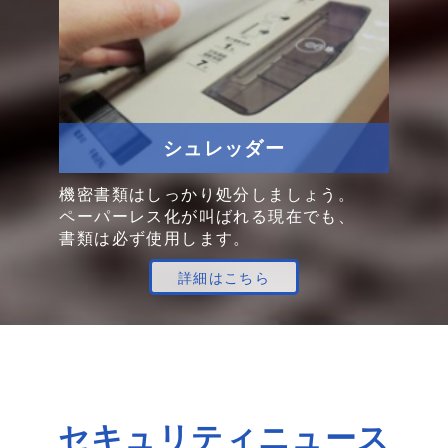
シュレッダー
機密書類は
しっかり
処分
しましょう。
ペーパーレス化
が
叫ばれる
現在でも、
書類は
必ず
使用します。
詳細はこちら
セキュリティニュース