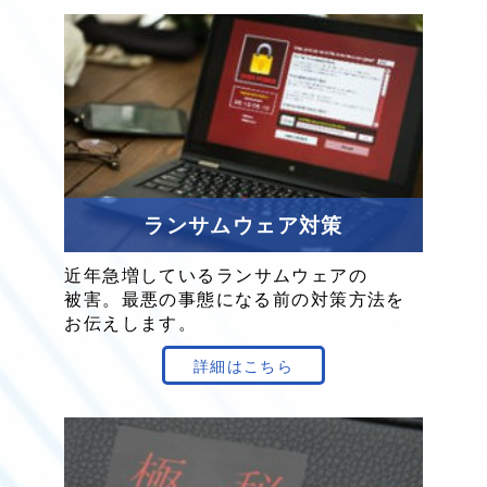
ランサムウェア対策
近年
急増
している
ランサムウェア
の
被害。
最悪の
事態に
なる
前の
対策方法を
お伝え
します。
詳細はこちら