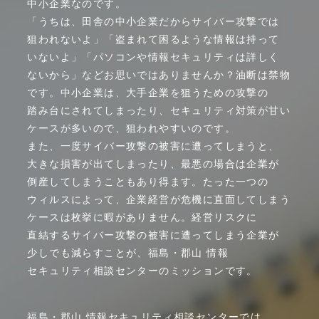
中小企業
なのです。
「うちは、
田舎の
中小企業
だから
サイバー
攻撃では
狙われないよ」
「盗まれて
困るような
情報は
持って
いないよ」
「パソコンや
情報
セキュリティは
詳しく
ないから」
など
お思いでは
ありませんか？
油断は
禁物
です。
中小企業は、
大手企業を
狙う
ための
攻撃の
踏み台に
されて
しまったり、
セキュリティ
対策が
甘い
ケースが
多いので、
狙われ
やすい
のです。
また、
一度
サイバー
攻撃の
被害に
遭って
しまうと、
大きな
損害が
出て
しまったり、
最悪の
場合は
企業が
倒産
してしまう
ことも
あり得ます。
たった
一つの
ウィルスに
よって、
企業経営が
危機に
直面して
しまう
ケースは
枚挙に
暇が
ありません。
経営
リスクに
直結する
サイバー
攻撃の
被害に
遭って
しまう
企業が
少しでも
減らす
ことが、
福島・
郡山
情報
セキュリティ
相談
センターの
ミッション
です。
福島・
郡山
情報
セキュリティ
相談
センター
では、