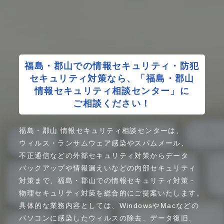
福島・
郡山での
情報
セキュリティ
・
防犯
セキュリティ
対策
なら、
「福島・
郡山
情報
セキュリティ
相談
センター」
に
ご相談
ください！
福島・
郡山
情報
セキュリティ
相談
センター
は、
ウィルス
・
ランサムウェア
感染や
スパムメール、
不正通信
などの
外部
セキュリティ
対策から
データ
バックアップ
や
情報漏えい
などの
内部
セキュリティ
対策
まで、
福島・
郡山
での
情報
セキュリティ
対策
・
物理
セキュリティ
対策を
総合的に
ご提案
いたします。
具体的な
業務内容
としては、
Windowsや
Mac
などの
パソコンに
感染した
ウィルスの
除去、
データ復旧、