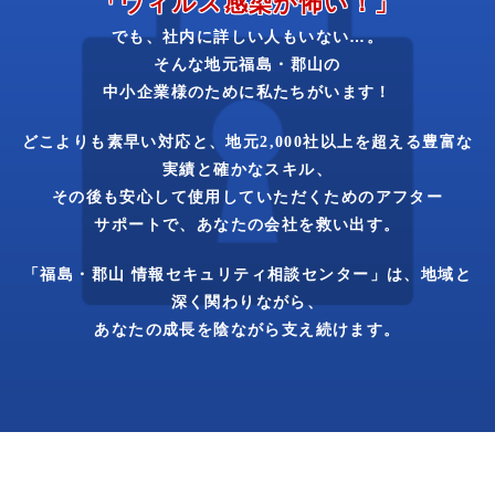
「ウィルス
感染
が
怖い！」
社内に
詳しい
人も
いない…。
でも、
地元
福島・
郡山の
そんな
中小
企業様
の
ために
私たち
が
います！
どこよりも素早い対応と、
地元
2,000社
以上を
超える
豊富な
実績と
確かな
スキル、
安心
して
使用
して
いただく
ための
アフター
その後も
サポート
で、
あなたの
会社を
救い出す。
「福島・
郡山
情報
セキュリティ
相談
センター」
は、
地域と
深く
関わり
ながら、
成長を
陰ながら
支え
続けます。
あなたの