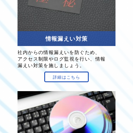
情報
漏えい
対策
社内からの
情報
漏えい
を
防ぐため、
アクセス
制限
や
ログ
監視を
行い、
情報
漏えい
対策を
施し
ましょう。
詳細はこちら