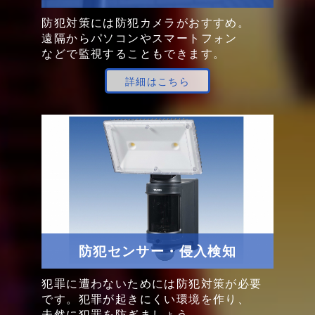
防犯対策には
防犯カメラ
が
おすすめ。
遠隔から
パソコンや
スマートフォン
などで
監視する
ことも
できます。
詳細はこちら
防犯センサー・侵入検知
犯罪に
遭わない
ためには
防犯対策が
必要
です。
犯罪が
起きにくい
環境を
作り、
未然に
犯罪を
防ぎましょう。