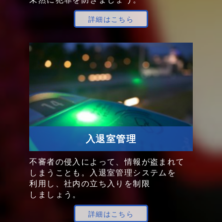
詳細はこちら
入退室管理
不審者の
侵入に
よって、
情報が
盗まれて
しまうことも。
入退室管理
システム
を
利用し、
社内の
立ち入りを
制限
しましょう。
詳細はこちら