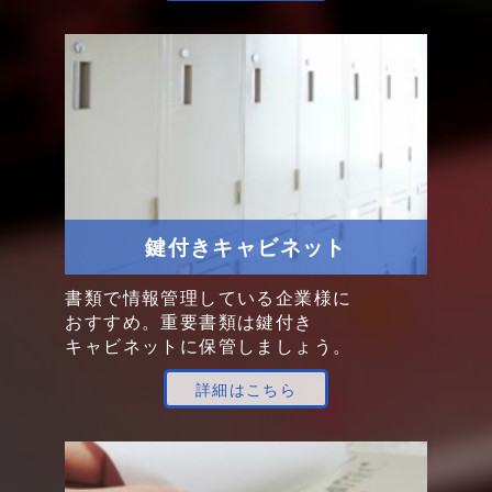
鍵付き
キャビネット
書類で
情報管理
している
企業様
に
おすすめ。
重要書類は
鍵付き
キャビネット
に
保管
しましょう。
詳細はこちら