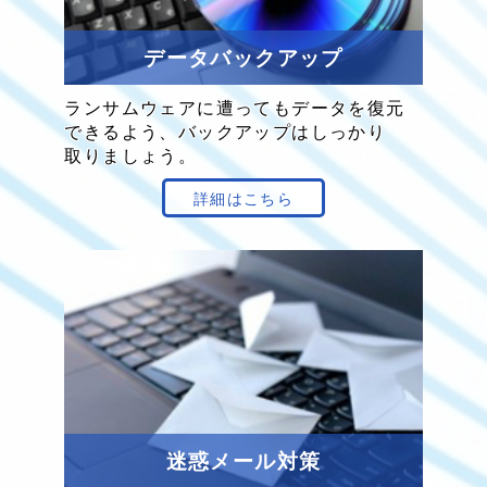
データ
バックアップ
ランサムウェア
に遭っても
データを
復元
できる
よう、
バックアップは
しっかり
取り
ましょう。
詳細はこちら
迷惑メール対策