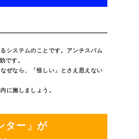
する
システムの
ことです。
アンチスパム
効です。
。
なぜなら、
「怪しい」
とさえ
思えない
社内に
施しましょう。
ンター
」が