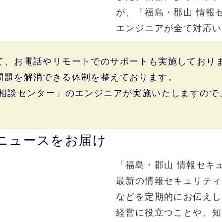
が、
「福島・郡山
情報
エンジニアが
全て
対応
い
て、
お電話や
リモート
での
サポートも
実施して
おり
問題を
解消できる
体制を
整えて
おります。
相談センター」
の
エンジニアが
実施
いたします
ので
ニュースを
お届け
「福島・郡山
情報セキ
最新の
情報セキュリティ
などを
定期的に
お伝え
し
経営に
役立つ
ことや、
知