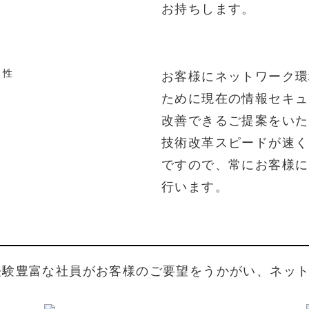
お持ち
します。
お客様に
ネットワーク
環
ために
現在の
情報セキュ
改善
できる
ご提案を
いた
技術改革
スピードが
速く
ですので、
常に
お客様に
行います。
経験豊富な
社員が
お客様の
ご要望を
うかがい、
ネッ