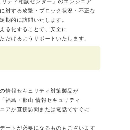
ュリティ
相談センター」
の
エンジニア
に
対する
攻撃・
ブロック
状況・
不正な
定期的に
訪問
いたします。
える化
する
ことで、
安全に
ただける
よう
サポート
いたします。
の
情報セキュリティ
対策
製品が
「福島・郡山
情報セキュリティ
ニアが
直接訪問
または
電話で
すぐに
デートが
必要に
なるものも
ございます