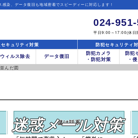
ス感染、
データ復旧も
地域密着で
スピーディーに
対応します！
024-951
平日9:00～17:00(休日
報セキュリティ対策
防犯セキュリティ
防犯カメラ
防犯
ウィルス除去
データ復旧
・防犯対策
・侵
迷惑メール対策
儲け話系