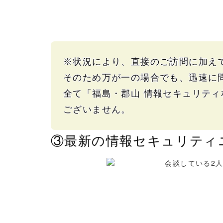
※
状況に
より、
直接の
ご訪問に
加え
そのため
万が一の
場合でも、
迅速に
全て
「福島・郡山
情報セキュリティ
ございません。
③最新の
情報セキュリティ