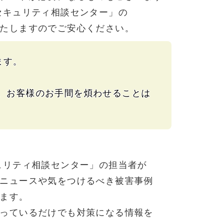
セキュリティ相談
センター」
の
たします
ので
ご安心
ください。
ます。
、
お客様の
お手間を
煩わせる
ことは
ュリティ
相談センター」
の
担当者が
ニュースや
気を
つける
べき
被害事例
ます。
っている
だけでも
対策に
なる
情報を