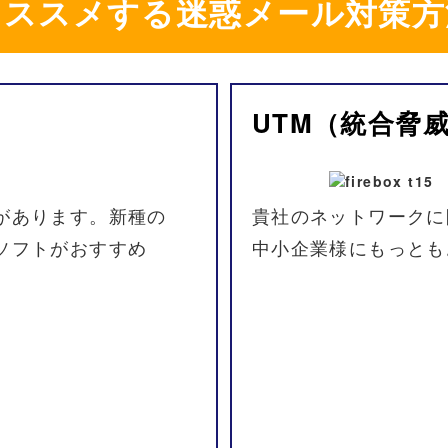
オススメ
する
迷惑メール
対策方
UTM
（統合
脅
が
あります。
新種の
貴社の
ネットワークに
ソフトが
おすすめ
中小企業様に
もっとも