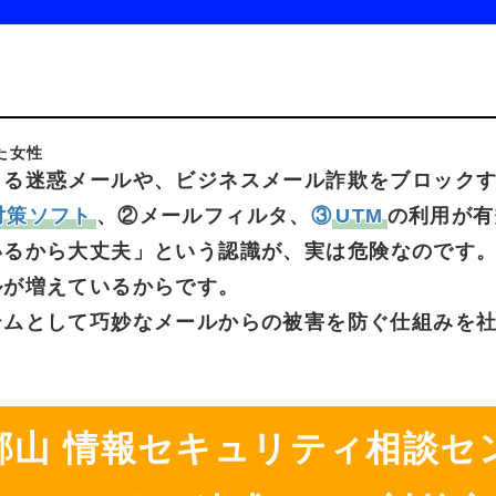
くる
迷惑メール
や、
ビジネスメール
詐欺を
ブロック
対策
ソフト
、
②メールフィルタ、
③
UTM
の
利用が
有
いる
から
大丈夫」
という
認識が、
実は
危険
なのです
ルが
増えている
からです。
テム
として
巧妙な
メール
からの
被害を
防ぐ
仕組みを
郡山
情報セキュリティ
相談セ