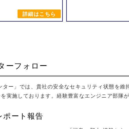
詳細はこちら
ター
フォロー
ンター」
では、
貴社の
安全な
セキュリティ
状態を
維
ーを
実施
しております。
経験豊富な
エンジニア
部隊
レポート
報告