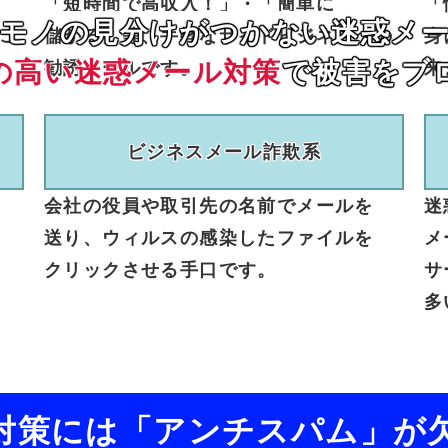
「短時間で
高収入！」
・
「簡単に
「
モノの見分けがつかない迷惑メ
に
儲かる」
等、
手軽な
サイドビジネス
への
身
の高い迷惑メール対策
で被害をブ
勧誘
メール
です。
来
ビジネス
メール
詐欺系
会社の
役員や
取引先の
名前で
メールを
迷
送り、
ウィルスの
感染した
ファイルを
メ
クリック
させる
手口
です。
サ
多
対策には
「アンチスパム」
が