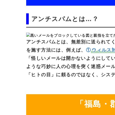
アンチスパム
とは…？
アンチスパム
とは、
無差別に
送られて
を
施す
方法
には、
例えば、
①
ウィルス
「怪しい
メールは
開かない
ように
して
ような
巧妙に
人の
心理を
突く
迷惑メー
「ヒトの目」
に
頼る
のではなく、
シス
「福島・