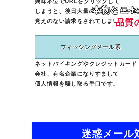
興味本位で
URLを
クリック
して
本物とニセ
しまうと、
後日
大量の
迷惑メールや
身
品質
覚えのない
請求を
されて
しまいます。
フィッシング
メール系
ネット
バイキングや
クレジット
カード
会社、
有名企業に
なりすまして
個人情報を
騙し取る
手口
です。
迷惑メール