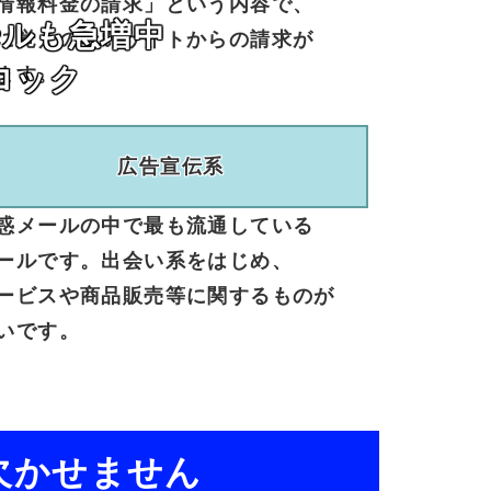
情報料金
の請求」
という
内容で、
ールも急増中
に覚えの
ない
サイト
からの
請求が
ロック
ます。
広告宣伝系
惑メール
の中で
最も
流通している
ール
です。
出会い系を
はじめ、
ービスや
商品販売等に
関する
ものが
いです。
欠かせません