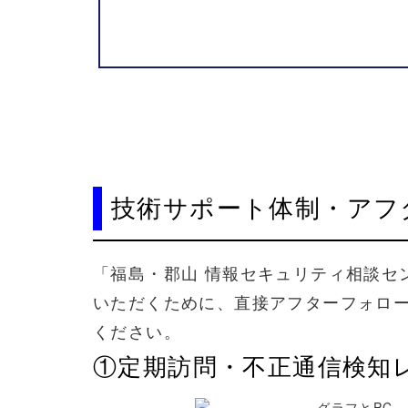
技術
サポート
体制・
アフ
「福島・郡山
情報セキュリティ
相談セ
いただく
ために、
直接
アフター
フォロ
ください。
①定期訪問・
不正通信
検知