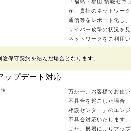
「福島・郡山
情報セキ
が、
貴社の
ネットワーク
通信等を
レポート
化し、
サイバー
攻撃の
状況を
見
ネットワークを
ご利用
い
別途
保守契約を
結んだ
場合と
なります。
アップデート
対応
万が一、
お客様で
お使い
不具合を
起こした
場合、
相談センター」
の
エンジ
不具合
対応
いたします。
また、
機器に
より
アップ