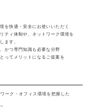
境を
快適・
安全に
お使い
いただく
リティ
体制や、
ネットワーク
環境を
します。
、
かつ
専門知識も
必要な
分野
とって
メリットに
なる
ご提案を
トワーク・
オフィス
環境を
把握した