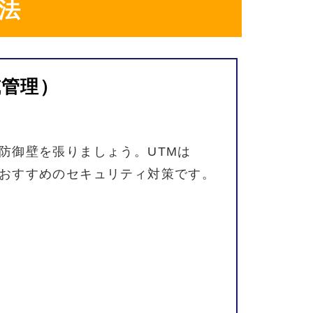
法
威管理）
防御壁を
張りましょう。
UTMは
おすすめの
セキュリティ
対策
です。