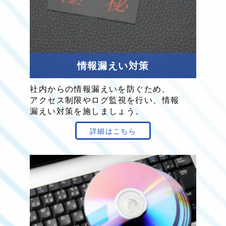
情報
漏えい
対策
社内からの
情報
漏えい
を
防ぐため、
アクセス
制限
や
ログ
監視を
行い、
情報
漏えい
対策を
施し
ましょう。
詳細はこちら