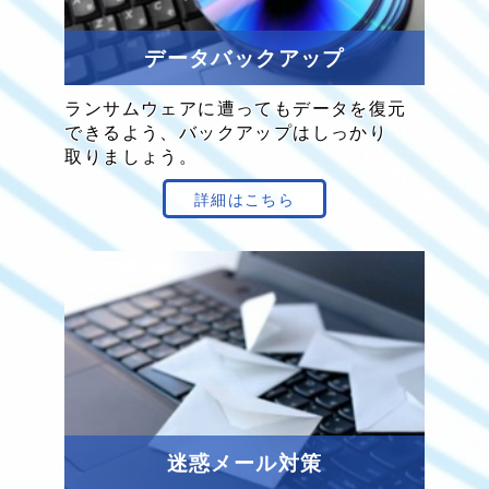
データ
バックアップ
ランサムウェア
に遭っても
データを
復元
できる
よう、
バックアップは
しっかり
取り
ましょう。
詳細はこちら
迷惑メール対策