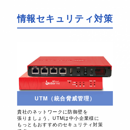
情報セキュリティ対策
UTM（統合脅威管理）
貴社の
ネットワークに
防御壁を
張りましょう。
UTMは
中小企業様に
もっとも
おすすめの
セキュリティ対策