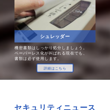
シュレッダー
機密書類は
しっかり
処分
しましょう。
ペーパーレス化
が
叫ばれる
現在でも、
書類は
必ず
使用します。
詳細はこちら
セキュリティニュース