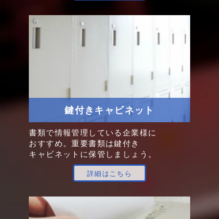
鍵付き
キャビネット
書類で
情報管理
している
企業様
に
おすすめ。
重要書類は
鍵付き
キャビネット
に
保管
しましょう。
詳細はこちら