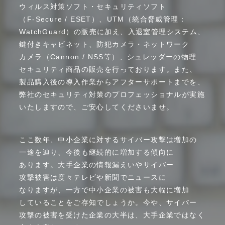
ウィルス
対策ソフト
・
セキュリティ
ソフト
（F-Secure
/
ESET）、
UTM
（統合
脅威管理
：
WatchGuard）
の
販売に
加え、
入退室
管理
システム、
鍵付き
キャビネット、
防犯カメラ
・
ネットワーク
カメラ
（Cannon
/
NSS等）、
シュレッダーの
物理
セキュリティ
商品の
販売を
行って
おります。
また、
製品
購入後の
導入
作業から
アフター
サポート
までを、
弊社の
セキュリティ
対策の
プロフェッショナル
が
実施
いたします
ので、
ご安心
して
ください
ませ。
ここ数年、
中小企業に
対する
サイバー
攻撃は
増加の
一途を
辿り、
今後も
継続的に
増加する
傾向に
あります。
大手企業の
情報漏えいや
サイバー
攻撃被害は
度々
テレビや
新聞で
ニュースに
なりますが、
一方で
中小企業の
被害も
大幅に
増加
している
ことを
ご存知
でしょうか。
今や、
サイバー
攻撃の
被害を
受けた
企業の
大半は、
大手企業
ではなく