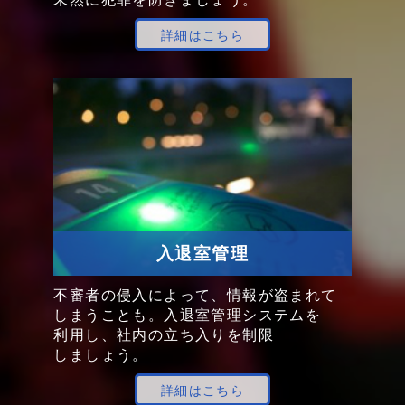
詳細はこちら
入退室管理
不審者の
侵入に
よって、
情報が
盗まれて
しまうことも。
入退室管理
システム
を
利用し、
社内の
立ち入りを
制限
しましょう。
詳細はこちら