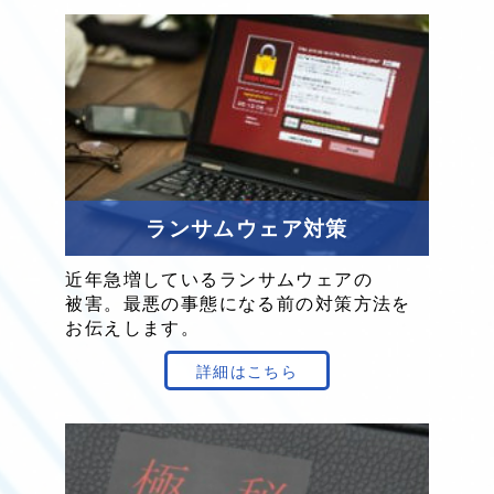
ランサムウェア対策
近年
急増
している
ランサムウェア
の
被害。
最悪の
事態に
なる
前の
対策方法を
お伝え
します。
詳細はこちら