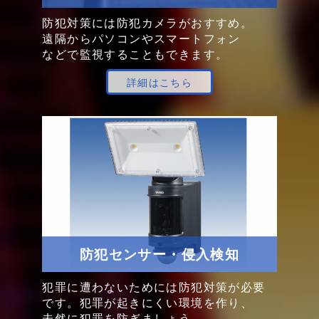
防犯対策には
防犯カメラ
が
おすすめ。
遠隔から
パソコンや
スマートフォン
などで
監視する
ことも
できます。
詳細はこちら
防犯センサー・侵入検知
犯罪に
遭わない
ためには
防犯対策が
必要
です。
犯罪が
起きにくい
環境を
作り、
未然に
犯罪を
防ぎましょう。