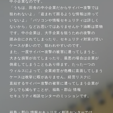
中小企業
なのです。
「うちは、
田舎の
中小企業
だから
サイバー
攻撃では
狙われないよ」
「盗まれて
困るような
情報は
持って
いないよ」
「パソコンや
情報
セキュリティは
詳しく
ないから」
など
お思いでは
ありませんか？
油断は
禁物
です。
中小企業は、
大手企業を
狙う
ための
攻撃の
踏み台に
されて
しまったり、
セキュリティ
対策が
甘い
ケースが
多いので、
狙われ
やすい
のです。
また、
一度
サイバー
攻撃の
被害に
遭って
しまうと、
大きな
損害が
出て
しまったり、
最悪の
場合は
企業が
倒産
してしまう
ことも
あり得ます。
たった
一つの
ウィルスに
よって、
企業経営が
危機に
直面して
しまう
ケースは
枚挙に
暇が
ありません。
経営
リスクに
直結する
サイバー
攻撃の
被害に
遭って
しまう
企業が
少しでも
減らす
ことが、
福島・
郡山
情報
セキュリティ
相談
センターの
ミッション
です。
福島・
郡山
情報
セキュリティ
相談
センター
では、