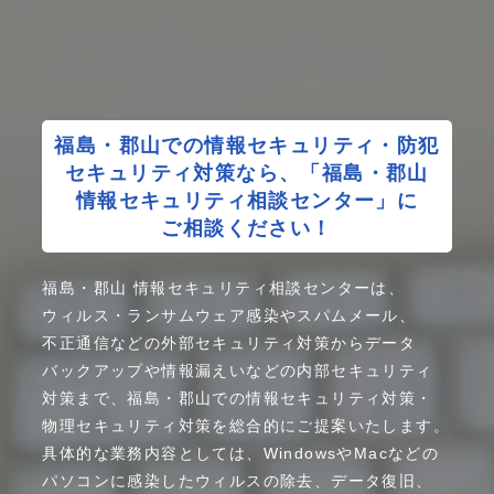
福島・
郡山での
情報
セキュリティ
・
防犯
セキュリティ
対策
なら、
「福島・
郡山
情報
セキュリティ
相談
センター」
に
ご相談
ください！
福島・
郡山
情報
セキュリティ
相談
センター
は、
ウィルス
・
ランサムウェア
感染や
スパムメール、
不正通信
などの
外部
セキュリティ
対策から
データ
バックアップ
や
情報漏えい
などの
内部
セキュリティ
対策
まで、
福島・
郡山
での
情報
セキュリティ
対策
・
物理
セキュリティ
対策を
総合的に
ご提案
いたします。
具体的な
業務内容
としては、
Windowsや
Mac
などの
パソコンに
感染した
ウィルスの
除去、
データ復旧、