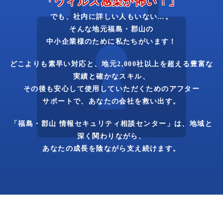
「ウィルス
感染
が
怖い！」
社内に
詳しい
人も
いない…。
でも、
地元
福島・
郡山の
そんな
中小
企業様
の
ために
私たち
が
います！
どこよりも素早い対応と、
地元
2,000社
以上を
超える
豊富な
実績と
確かな
スキル、
安心
して
使用
して
いただく
ための
アフター
その後も
サポート
で、
あなたの
会社を
救い出す。
「福島・
郡山
情報
セキュリティ
相談
センター」
は、
地域と
深く
関わり
ながら、
成長を
陰ながら
支え
続けます。
あなたの