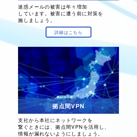
迷惑メールの
被害は
年々増加
しています。
被害に
遭う前に
対策を
施しましょう。
詳細はこちら
拠点間VPN
支社から
本社に
ネットワークを
繋ぐときには、
拠点間VPN
を
活用し、
情報が
漏れないように
しましょう。