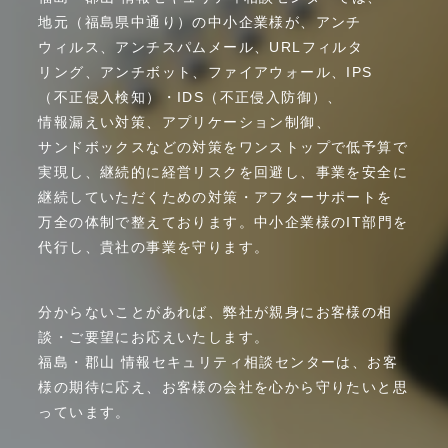
地元
（福島県
中通り）
の
中小企業様が、
アンチ
ウィルス、
アンチ
スパムメール、
URL
フィルタ
リング、
アンチ
ボット、
ファイア
ウォール、
IPS
（不正侵入検知）
・
IDS
（不正侵入防御）、
情報漏えい
対策、
アプリケーション
制御、
サンドボックス
などの
対策を
ワンストップで
低予算で
実現し、
継続的に
経営
リスクを
回避し、
事業を
安全に
継続して
いただく
ための
対策
・
アフター
サポートを
万全の
体制で
整えて
おります。
中小企業様の
IT部門を
代行し、
貴社の
事業を
守ります。
分からないことがあれば、弊社が親身にお客様の相
談・ご要望にお応えいたします。
福島・郡山 情報セキュリティ相談センターは、お客
様の期待に応え、お客様の会社を心から守りたいと思
っています。