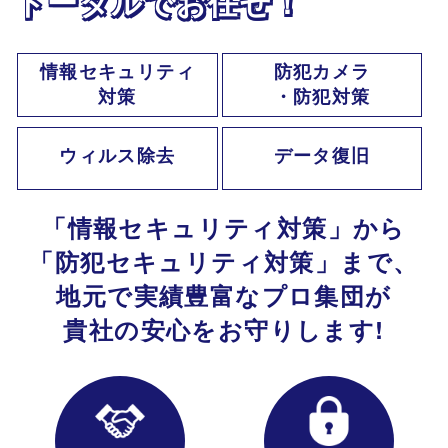
トータル
で
お任せ！
情報セキュリティ
防犯カメラ
対策
・防犯対策
ウィルス除去
データ復旧
「情報
セキュリティ対策」
から
「防犯セキュリティ
対策」
まで、
地元で
実績豊富な
プロ集団が
貴社の安心を
お守りします!